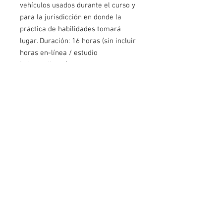
vehículos usados durante el curso y
para la jurisdicción en donde la
práctica de habilidades tomará
lugar. Duración: 16 horas (sin incluir
horas en-línea / estudio
independiente).
Certificaciones ofrecidas:
-GLC Depto. Seguridad Acuática
(certificado de pared internacional
bilingüe).
-Formato DC-3 de la STPS
(solamente para México).
GLC Aquatic Safety Dept.
info@aquaticsafetydept.com
+1 310-564-2365