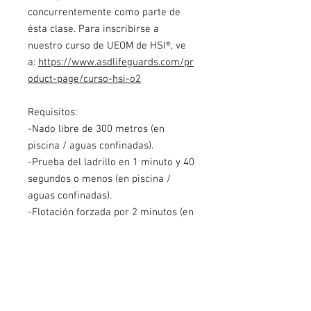
concurrentemente como parte de
ésta clase. Para inscribirse a
nuestro curso de UEOM de HSI®, ve
a:
https://www.asdlifeguards.com/pr
oduct-page/curso-hsi-o2
Requisitos:
-Nado libre de 300 metros (en
piscina / aguas confinadas).
-Prueba del ladrillo en 1 minuto y 40
segundos o menos (en piscina /
aguas confinadas).
-Flotación forzada por 2 minutos (en
piscina / aguas confinadas).
Recomendado:
Recomendamos a los candidatos a
guardavidas a obtener certificación