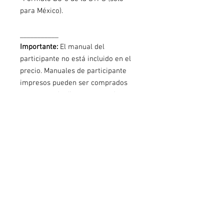
para México).
___________
Importante:
El manual del
participante no está incluido en el
precio. Manuales de participante
impresos pueden ser comprados
por separado directamente de
EFR®/PADI®, en la mayoría de las
tiendas / centros de buceo PADI® y
de nosotros. Un manual del
participante digital está incluido con
la compra de acceso a PADI®
eLearning™ directamente de PADI®
o a través nuestro.