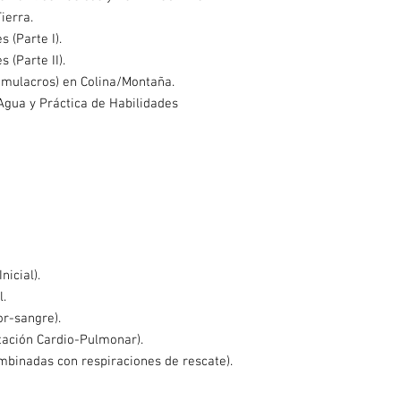
ierra.
s (Parte I).
 (Parte II).
Simulacros) en Colina/Montaña.
-Agua y Práctica de Habilidades
nicial).
l.
r-sangre).
tación Cardio-Pulmonar).
binadas con respiraciones de rescate).