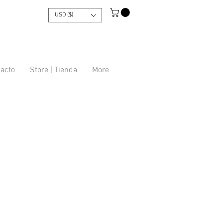
USD ($)
tacto
Store | Tienda
More