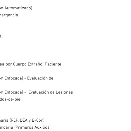
no Automatizado).
mergencia.
l.
rea por Cuerpo Extraño) Paciente
ón Enfocada) - Evaluación de
ón Enfocada) - Evaluación de Lesiones
dos-de-pie).
aria (RCP, DEA y B-Con).
ndaria (Primeros Auxilios).