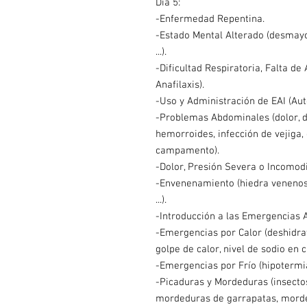
Día 5:
-Enfermedad Repentina.
-Estado Mental Alterado (desmayos
...).
-Dificultad Respiratoria, Falta de
Anafilaxis).
-Uso y Administración de EAI (Aut
-Problemas Abdominales (dolor, d
hemorroides, infección de vejiga, 
campamento).
-Dolor, Presión Severa o Incomod
-Envenenamiento (hiedra venenos
...).
-Introducción a las Emergencias 
-Emergencias por Calor (deshidrat
golpe de calor, nivel de sodio en cu
-Emergencias por Frío (hipotermia, 
-Picaduras y Mordeduras (insecto
mordeduras de garrapatas, morde