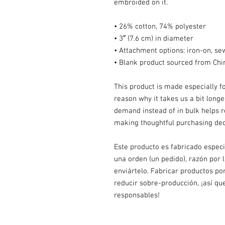
embroided on it.
• 26% cotton, 74% polyester
• 3″ (7.6 cm) in diameter
• Attachment options: iron-on, sew
• Blank product sourced from Chi
This product is made especially fo
reason why it takes us a bit longer
demand instead of in bulk helps r
making thoughtful purchasing dec
Este producto es fabricado especi
una orden (un pedido), razón por 
enviártelo. Fabricar productos po
reducir sobre-producción, ¡así qu
responsables!