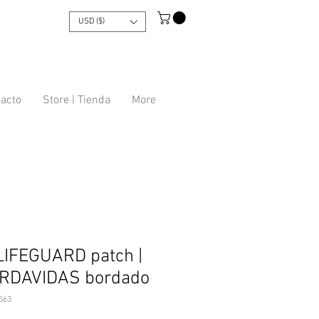
USD ($)
tacto
Store | Tienda
More
LIFEGUARD patch |
RDAVIDAS bordado
563