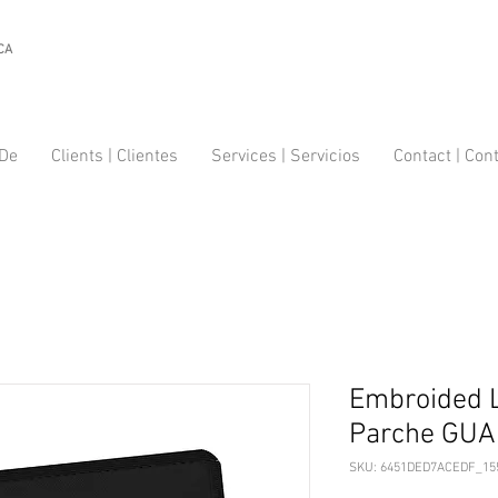
CA
 De
Clients | Clientes
Services | Servicios
Contact | Con
Embroided 
Parche GUA
SKU: 6451DED7ACEDF_15